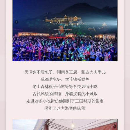
天津狗不理包子、湖南臭豆腐、蒙古大肉串儿
成都啃兔头、大连铁板鱿鱼
老山森林根子药材等等各类风情小吃
古代风貌的商铺、身着汉装的小摊贩
走进这条小吃街仿佛回到了三国时期的集市
吸引了八方游客的味蕾