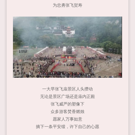
为忠勇张飞贺寿
一大早张飞庙景区人头攒动
无论是景区广场还是庙内正殿
张飞威严的塑像下
众多游客焚香燃烛
愿家人万事如意
摘下一条平安缎，许下自己的心愿