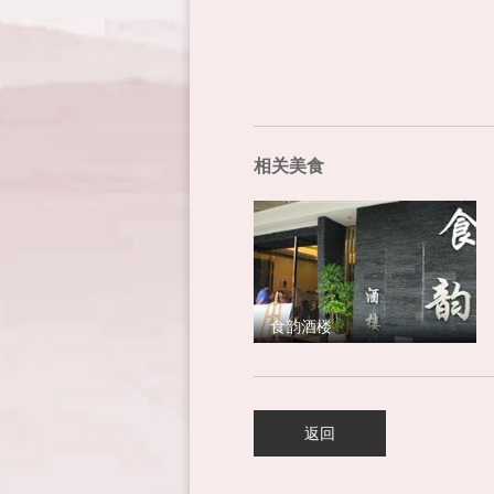
相关美食
食韵酒楼
返回