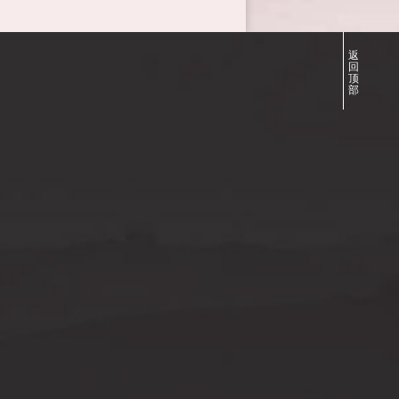
返
回
顶
部