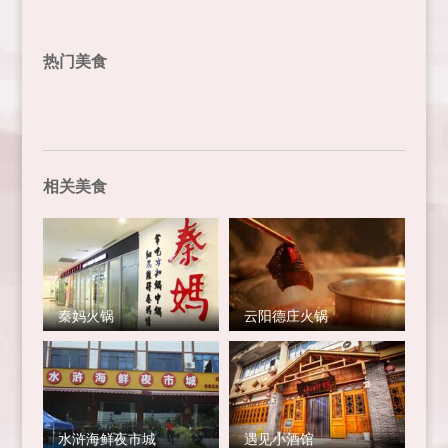
热门美食
相关美食
秦妈火锅
云阳德庄火锅
水浒海鲜夜市城
遇见小酒馆