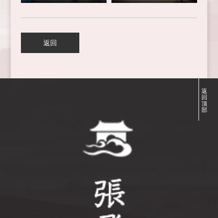
返回
返
回
顶
部