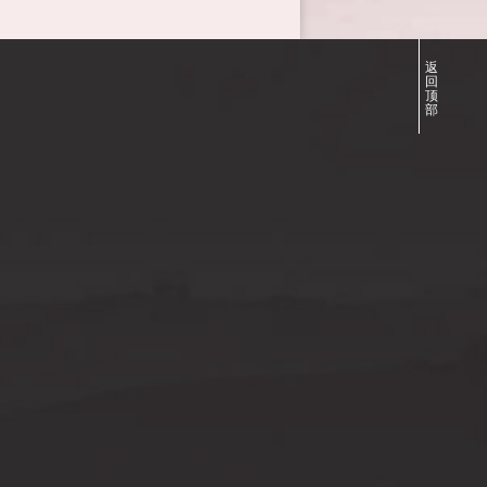
返
回
顶
部